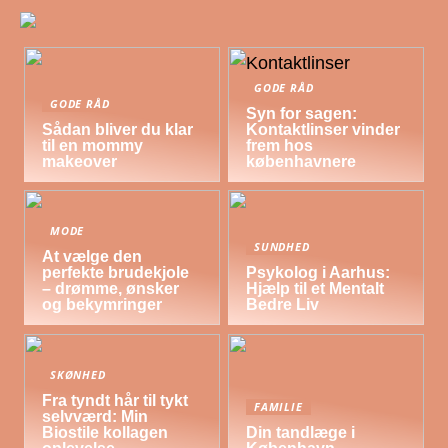
GODE RÅD
GODE RÅD
Syn for sagen:
Sådan bliver du klar
Kontaktlinser vinder
til en mommy
frem hos
makeover
københavnere
MODE
SUNDHED
At vælge den
perfekte brudekjole
Psykolog i Aarhus:
– drømme, ønsker
Hjælp til et Mentalt
og bekymringer
Bedre Liv
SKØNHED
Fra tyndt hår til tykt
FAMILIE
selvværd: Min
Biostile kollagen
Din tandlæge i