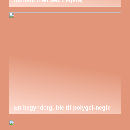
Intimliv med Sex Legetøj
En begynderguide til polygel-negle