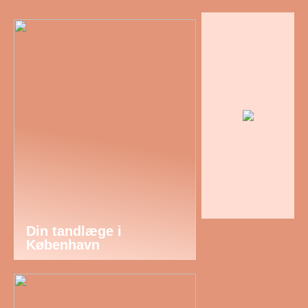
Din tandlæge i
København