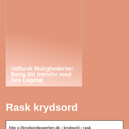
Udforsk Mulighederne:
Berig Dit Intimliv med
Sex Legetøj
Rask krydsord
http s://krydsordexperten.dk › krydsord › rask