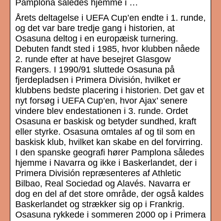
Pamplona således hjemme i …
Årets deltagelse i UEFA Cup’en endte i 1. runde,
og det var bare tredje gang i historien, at
Osasuna deltog i en europæisk turnering.
Debuten fandt sted i 1985, hvor klubben nåede
2. runde efter at have besejret Glasgow
Rangers. I 1990/91 sluttede Osasuna på
fjerdepladsen i Primera División, hvilket er
klubbens bedste placering i historien. Det gav et
nyt forsøg i UEFA Cup’en, hvor Ajax’ senere
vindere blev endestationen i 3. runde. Ordet
Osasuna er baskisk og betyder sundhed, kraft
eller styrke. Osasuna omtales af og til som en
baskisk klub, hvilket kan skabe en del forvirring.
I den spanske geografi hører Pamplona således
hjemme i Navarra og ikke i Baskerlandet, der i
Primera División repræsenteres af Athletic
Bilbao, Real Sociedad og Alavés. Navarra er
dog en del af det store område, der også kaldes
Baskerlandet og strækker sig op i Frankrig.
Osasuna rykkede i sommeren 2000 op i Primera