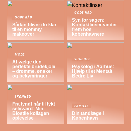
GODE RÅD
GODE RÅD
Syn for sagen:
Sådan bliver du klar
Kontaktlinser vinder
til en mommy
frem hos
makeover
københavnere
MODE
SUNDHED
At vælge den
perfekte brudekjole
Psykolog i Aarhus:
– drømme, ønsker
Hjælp til et Mentalt
og bekymringer
Bedre Liv
SKØNHED
Fra tyndt hår til tykt
FAMILIE
selvværd: Min
Biostile kollagen
Din tandlæge i
oplevelse
København