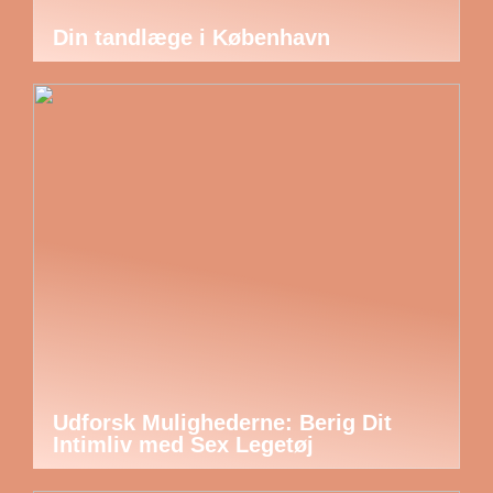
Din tandlæge i København
Udforsk Mulighederne: Berig Dit
Intimliv med Sex Legetøj