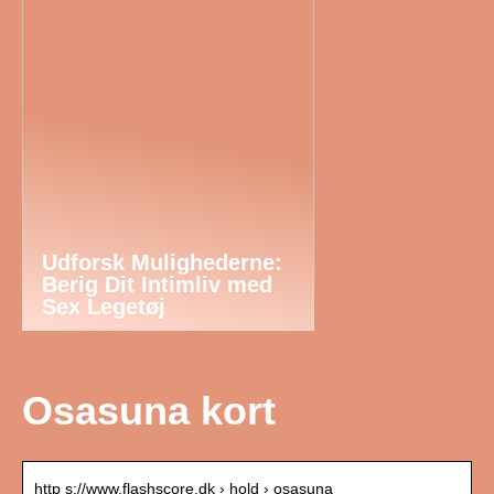
Udforsk Mulighederne:
Berig Dit Intimliv med
Sex Legetøj
Osasuna kort
http s://www.flashscore.dk › hold › osasuna