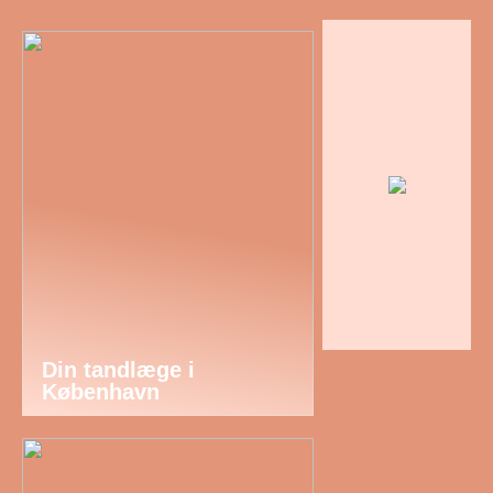
Din tandlæge i
København