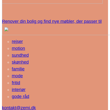
Renover din bolig og find nye møbler, der passer til
rejser
motion
sundhed
skønhed
familie
mode
fritid
interiør
gode råd
kontakt@zemi.dk