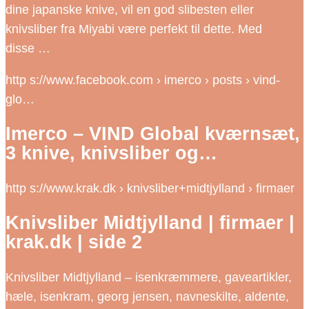
dine japanske knive, vil en god slibesten eller
knivsliber fra Miyabi være perfekt til dette. Med
disse …
http s://www.facebook.com › imerco › posts › vind-
glo…
Imerco – VIND Global kværnsæt,
3 knive, knivsliber og…
http s://www.krak.dk › knivsliber+midtjylland › firmaer
Knivsliber Midtjylland | firmaer |
krak.dk | side 2
Knivsliber Midtjylland – isenkræmmere, gaveartikler,
hæle, isenkram, georg jensen, navneskilte, aldente,