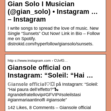
Gian Solo I Musician
(@gian_solo) • Instagram …
– Instagram
I write songs to spread the love of music. New
Single “Sunsets” Out Now! Link in Bio – Follow
me on Spotify.
distrokid.com/hyperfollow/giansolo/sunsets.
http s://www.instagram.com › CUvfG…
Giansole official on
Instagram: “Soleil: “Hai …
𝔾𝕚𝕒𝕟𝕤𝕠𝕝𝕖 𝕠𝕗𝕗𝕚𝕔𝕚𝕒𝕝🤍💥 på Instagram: “Soleil:
“Hai paura dell’effetto?”🐍
#grandefratellovip#GFVIP#soleilstasi
#gianmariaantinolfi #giansole”
142 Likes, 8 Comments – Giansole official