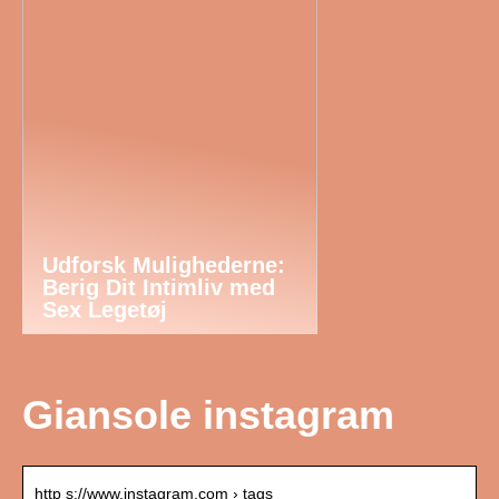
Udforsk Mulighederne:
Berig Dit Intimliv med
Sex Legetøj
Giansole instagram
http s://www.instagram.com › tags