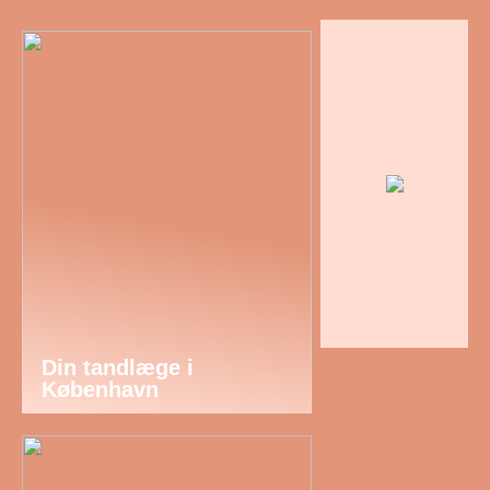
Din tandlæge i
København