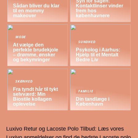
Syn for sagen:
Sådan bliver du klar
Kontaktlinser vinder
til en mommy
frem hos
makeover
københavnere
MODE
SUNDHED
At vælge den
perfekte brudekjole
Psykolog i Aarhus:
– drømme, ønsker
Hjælp til et Mentalt
og bekymringer
Bedre Liv
SKØNHED
Fra tyndt hår til tykt
FAMILIE
selvværd: Min
Biostile kollagen
Din tandlæge i
oplevelse
København
Luxivo Retur og Lacoste Polo Tilbud: Læs vores
Luxivo anmeldelser og find de bedste Lacoste polo