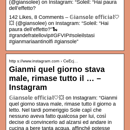
(@giansolee) on Instagram: “Soleil: “Hai paura
dell’effetto?
142 Likes, 8 Comments – 𝔾𝕚𝕒𝕟𝕤𝕠𝕝𝕖 𝕠𝕗𝕗𝕚𝕔𝕚𝕒𝕝🤍
💥 (@giansolee) on Instagram: “Soleil: “Hai
paura dell’effetto?”🐍
#grandefratellovip#GFVIP#soleilstasi
#gianmariaantinolfi #giansole”
http s://www.instagram.com › CeEcj…
Gianmi quel giorno stava
male, rimase tutto il … –
Instagram
𝔾𝕚𝕒𝕟𝕤𝕠𝕝𝕖 𝕠𝕗𝕗𝕚𝕔𝕚𝕒𝕝🤍💥 on Instagram: “Gianmi
quel giorno stava male, rimase tutto il giorno a
letto. Nel tardi pomeriggio Sole capì che
nessuno aveva fatto qualcosa per lui, così
decise di convincerlo ad alzarsi ed andare in
cucina a bere tanta acqua, affinché potesse