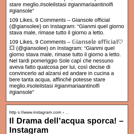
stare meglio.#soleilstasi #gianmariaantinolfi
#giansole”
109 Likes, 9 Comments – Giansole official
(@giansolee) on Instagram: “Gianmi quel giorno
stava male, rimase tutto il giorno a letto.
109 Likes, 9 Comments – 𝔾𝕚𝕒𝕟𝕤𝕠𝕝𝕖 𝕠𝕗𝕗𝕚𝕔𝕚𝕒𝕝🤍
💥 (@giansolee) on Instagram: “Gianmi quel
giorno stava male, rimase tutto il giorno a letto.
Nel tardi pomeriggio Sole capì che nessuno
aveva fatto qualcosa per lui, così decise di
convincerlo ad alzarsi ed andare in cucina a
bere tanta acqua, affinché potesse stare
meglio.#soleilstasi #gianmariaantinolfi
#giansole”
http s://www.instagram.com › …
Il Drama dell’acqua sporca! –
Instagram