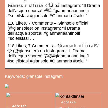
𝔾𝕚𝕒𝕟𝕤𝕠𝕝𝕖 𝕠𝕗𝕗𝕚𝕔𝕚𝕒𝕝🤍💥 på Instagram: “Il Drama
dell’acqua sporca! 🤣😅#gianmariaantinolfi
#soleilstasi #giansole #Gianmaria #soleil”
118 Likes, 7 Comments – Giansole official
(@giansolee) on Instagram: “Il Drama
dell’acqua sporca! #gianmariaantinolfi
#soleilstasi …
118 Likes, 7 Comments – 𝔾𝕚𝕒𝕟𝕤𝕠𝕝𝕖 𝕠𝕗𝕗𝕚𝕔𝕚𝕒𝕝🤍
💥 (@giansolee) on Instagram: “Il Drama
dell’acqua sporca! 🤣😅#gianmariaantinolfi
#soleilstasi #giansole #Gianmaria #soleil”
Keywords: giansole instagram
GODE RÅD
GODE RÅD