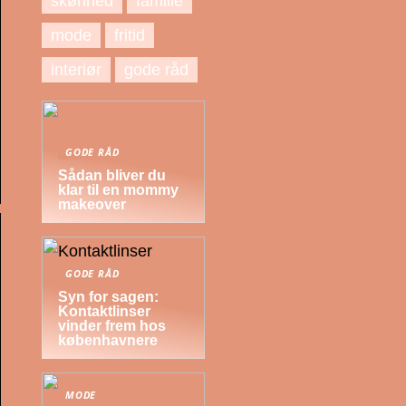
skønhed
familie
mode
fritid
interiør
gode råd
GODE RÅD
Sådan bliver du
klar til en mommy
makeover
GODE RÅD
Syn for sagen:
Kontaktlinser
vinder frem hos
københavnere
MODE