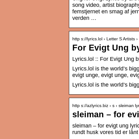
song video, artist biograph
femstjernet en smag af jern
verden …
http s://lyrics.lol › Letter S Artists
For Evigt Ung by
Lyrics.lol :: For Evigt Ung
Lyrics.lol is the world’s big
evigt unge, evigt unge, ev
Lyrics.lol is the world’s big
http s://azlyrics.biz › s › sleiman ly
sleiman – for evi
sleiman – for evigt ung lyr
rundt husk vores tid er lånt