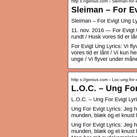
http s://genius.com › Sleiman-for-e
Sleiman – For E
Sleiman – For Evigt Ung Ly
11. nov. 2016 — For Evigt 
rundt / Husk vores tid er lå
For Evigt Ung Lyrics: Vi f
vores tid er lånt / Vi kun he
unge / Vi flyver under mån
http s://genius.com › Loc-ung-for-e
L.O.C. – Ung For
L.O.C. – Ung For Evigt Lyri
Ung For Evigt Lyrics: Jeg h
munden, blæk og et knust hj
Ung For Evigt Lyrics: Jeg h
munden, blæk og et knust hj