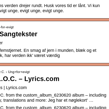
 verden drejer rundt. Husk vores tid er lånt. Vi kun
evigt unge, evigt unge, evigt unge.
-for-evigt
 Sangtekster
er
 femstjernet. En smag af jern i munden, blæk og et
gik, har verden ikk’ været værdig
.O.C. › Ung+for+evigt
L.O.C. – Lyrics.com
cs | Lyrics.com
.O.C. from the custom_album_6230620 album – including
y, translations and more: Jeg har et nøglekort’ …
.O.C. from the custom_album_6230620 album – including