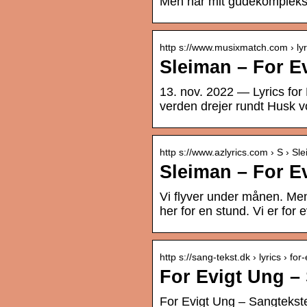
Men har mit gudekompleks, 
http s://www.musixmatch.com › lyr
Sleiman – For E
13. nov. 2022 — Lyrics for
verden drejer rundt Husk vo
http s://www.azlyrics.com › S › Sl
Sleiman – For E
Vi flyver under månen. Mens
her for en stund. Vi er for 
http s://sang-tekst.dk › lyrics › for
For Evigt Ung –
For Evigt Ung – Sangtekst