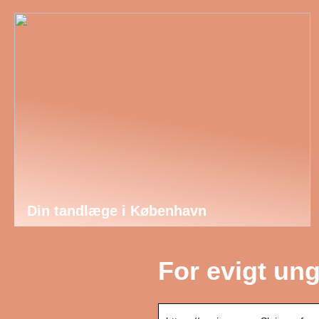
Din tandlæge i København
For evigt ung