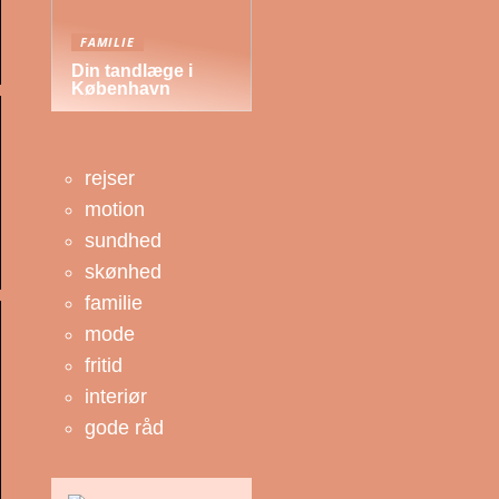
FAMILIE
Din tandlæge i
København
rejser
motion
sundhed
skønhed
familie
mode
fritid
interiør
gode råd