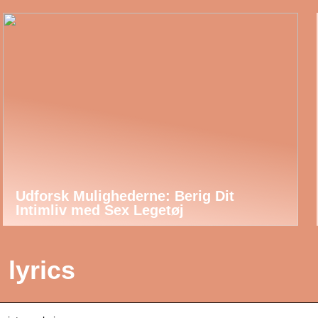
Udforsk Mulighederne: Berig Dit
Intimliv med Sex Legetøj
 lyrics