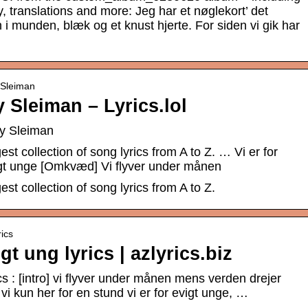
y, translations and more: Jeg har et nøglekort’ det
 i munden, blæk og et knust hjerte. For siden vi gik har
 › Sleiman
 Sleiman – Lyrics.lol
 by Sleiman
gest collection of song lyrics from A to Z. … Vi er for
igt unge [Omkvæd] Vi flyver under månen
gest collection of song lyrics from A to Z.
rics
gt ung lyrics | azlyrics.biz
ics : [intro] vi flyver under månen mens verden drejer
 vi kun her for en stund vi er for evigt unge, …