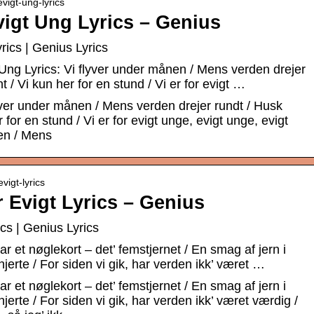
vigt-ung-lyrics
vigt Ung Lyrics – Genius
rics | Genius Lyrics
Ung Lyrics: Vi flyver under månen / Mens verden drejer
nt / Vi kun her for en stund / Vi er for evigt …
lyver under månen / Mens verden drejer rundt / Husk
r for en stund / Vi er for evigt unge, evigt unge, evigt
en / Mens
vigt-lyrics
 Evigt Lyrics – Genius
cs | Genius Lyrics
ar et nøglekort – det’ femstjernet / En smag af jern i
erte / For siden vi gik, har verden ikk’ været …
ar et nøglekort – det’ femstjernet / En smag af jern i
erte / For siden vi gik, har verden ikk’ været værdig /