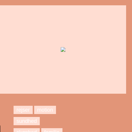
rejser
motion
sundhed