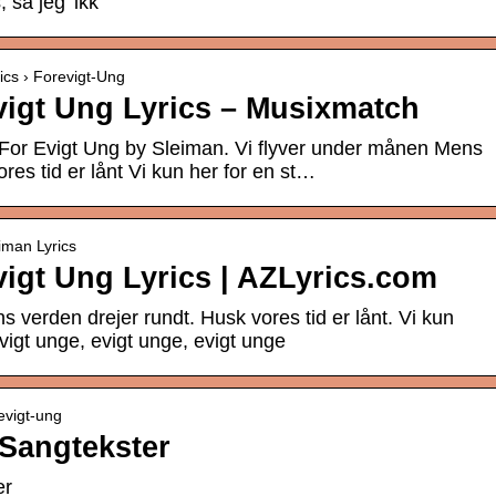
så jeg’ ikk
ics › Forevigt-Ung
vigt Ung Lyrics – Musixmatch
 For Evigt Ung by Sleiman. Vi flyver under månen Mens
res tid er lånt Vi kun her for en st…
eiman Lyrics
vigt Ung Lyrics | AZLyrics.com
 verden drejer rundt. Husk vores tid er lånt. Vi kun
evigt unge, evigt unge, evigt unge
-evigt-ung
 Sangtekster
er