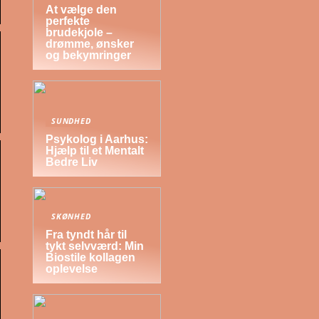
At vælge den
perfekte
brudekjole –
drømme, ønsker
og bekymringer
SUNDHED
Psykolog i Aarhus:
Hjælp til et Mentalt
Bedre Liv
SKØNHED
Fra tyndt hår til
tykt selvværd: Min
Biostile kollagen
oplevelse