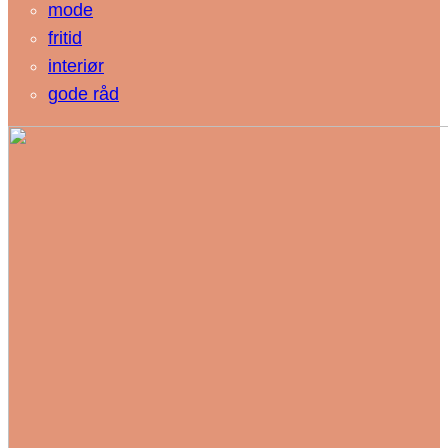
mode
fritid
interiør
gode råd