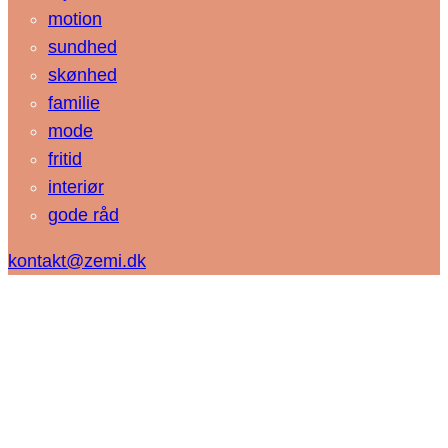
motion
sundhed
skønhed
familie
mode
fritid
interiør
gode råd
kontakt@zemi.dk