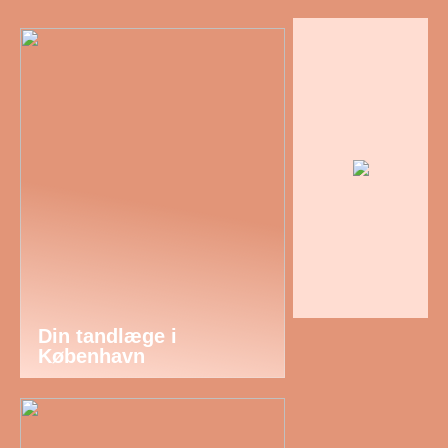
Din tandlæge i
København