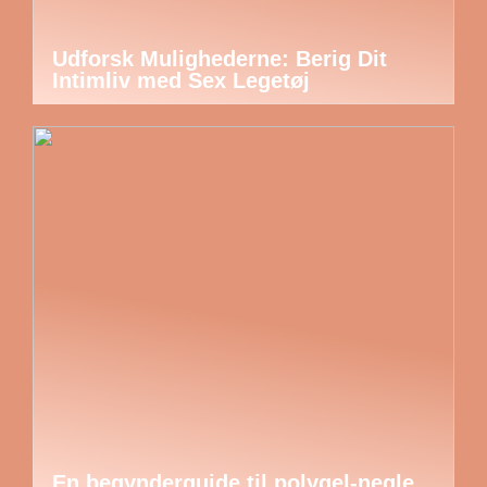
Udforsk Mulighederne: Berig Dit
Intimliv med Sex Legetøj
En begynderguide til polygel-negle