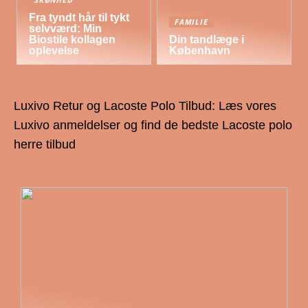
Fra tyndt hår til tykt
FAMILIE
selvværd: Min
Biostile kollagen
Din tandlæge i
oplevelse
København
Luxivo Retur og Lacoste Polo Tilbud: Læs vores
Luxivo anmeldelser og find de bedste Lacoste polo
herre tilbud