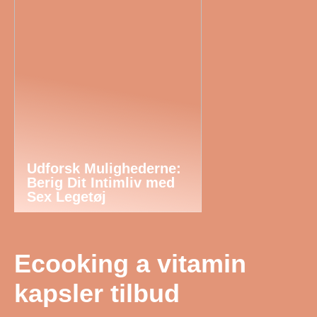
Udforsk Mulighederne:
Berig Dit Intimliv med
Sex Legetøj
Ecooking a vitamin
kapsler tilbud