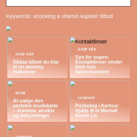
Keywords: ecooking a vitamin kapsler tilbud
GODE RÅD
GODE RÅD
Syn for sagen:
Sådan bliver du klar
Kontaktlinser vinder
til en mommy
frem hos
makeover
københavnere
MODE
SUNDHED
At vælge den
perfekte brudekjole
Psykolog i Aarhus:
– drømme, ønsker
Hjælp til et Mentalt
og bekymringer
Bedre Liv
SKØNHED