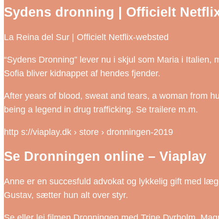
Sydens dronning | Officielt Netfl
La Reina del Sur | Officielt Netflix-websted
“Sydens Dronning” lever nu i skjul som Maria i Italien,
Sofia bliver kidnappet af hendes fjender.
After years of blood, sweat and tears, a woman from hum
being a legend in drug trafficking. Se trailere m.m.
http s://viaplay.dk › store › dronningen-2019
Se Dronningen online – Viaplay
Anne er en succesfuld advokat og lykkelig gift med læg
Gustav, sætter hun alt over styr.
Se eller lej filmen Dronningen med Trine Dyrholm, Ma