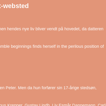
ix-websted
 men hendes nye liv bliver vendt på hovedet, da datteren
ble beginnings finds herself in the perilous position of
en Peter. Men da hun forfører sin 17-årige stedsøn,
gnus Krepper, Gustav Lindh, Liv Esmår Dannemann, Carl