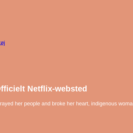
tøj
ficielt Netflix-websted
trayed her people and broke her heart, indigenous wom