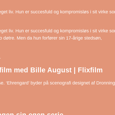
et liv. Hun er succesfuld og kompromisløs i sit virke s
et liv. Hun er succesfuld og kompromisløs i sit virke s
o døtre. Men da hun forfører sin 17-årige stedsøn,
…
ilm med Bille August | Flixfilm
se. ‘Ehrengard’ byder på scenografi designet af Dronning
ngen sin egen serie