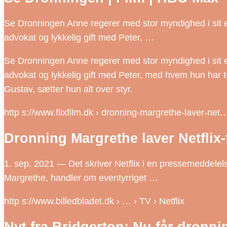
Se Dronningen Anne regerer med stor myndighed i sit eg
advokat og lykkelig gift med Peter, …
Se Dronningen Anne regerer med stor myndighed i sit eg
advokat og lykkelig gift med Peter, med hvem hun har t
Gustav, sætter hun alt over styr.
http s://www.flixfilm.dk › dronning-margrethe-laver-net
Dronning Margrethe laver Netflix-f
1. sep. 2021 — Det skriver Netflix i en pressemeddelel
Margrethe, handler om eventyrriget …
http s://www.billedbladet.dk › … › TV › Netflix
Nyt fra Bridgerton: Nu får dronni