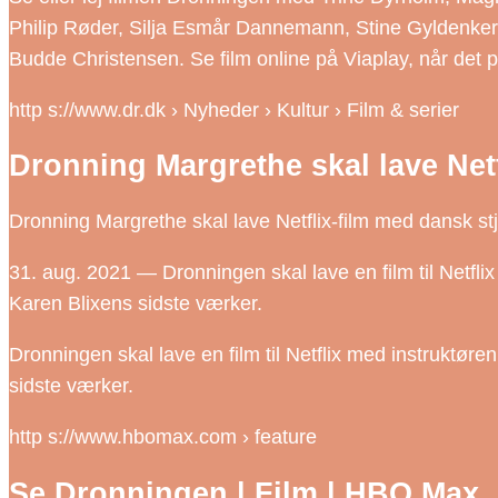
Philip Røder, Silja Esmår Dannemann, Stine Gyldenkern
Budde Christensen. Se film online på Viaplay, når det p
http s://www.dr.dk › Nyheder › Kultur › Film & serier
Dronning Margrethe skal lave Net
Dronning Margrethe skal lave Netflix-film med dansk stj
31. aug. 2021 — Dronningen skal lave en film til Netflix
Karen Blixens sidste værker.
Dronningen skal lave en film til Netflix med instruktøre
sidste værker.
http s://www.hbomax.com › feature
Se Dronningen | Film | HBO Max