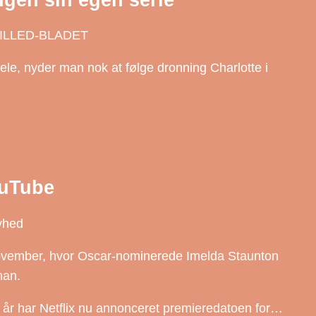
 | BILLED-BLADET
 hele, nyder man nok at følge dronning Charlotte i
ouTube
yhed
november, hvor Oscar-nominerede Imelda Staunton
man.
6 år har Netflix nu annonceret premieredatoen for…