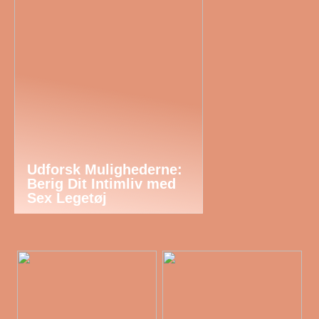
Udforsk Mulighederne:
Berig Dit Intimliv med
Sex Legetøj