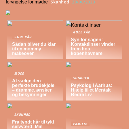
Skønhed
20/06/2023
foryngelse for mødre
GODE RÅD
GODE RÅD
Syn for sagen:
Sådan bliver du klar
Kontaktlinser vinder
til en mommy
frem hos
makeover
københavnere
MODE
SUNDHED
At vælge den
perfekte brudekjole
Psykolog i Aarhus:
– drømme, ønsker
Hjælp til et Mentalt
og bekymringer
Bedre Liv
SKØNHED
Fra tyndt hår til tykt
FAMILIE
selvværd: Min