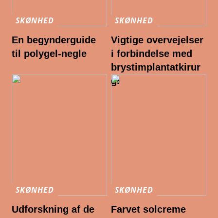
SKØNHED
SKØNHED
En begynderguide
Vigtige overvejelser
til polygel-negle
i forbindelse med
brystimplantatkirur
gi
SKØNHED
SKØNHED
Udforskning af de
Farvet solcreme