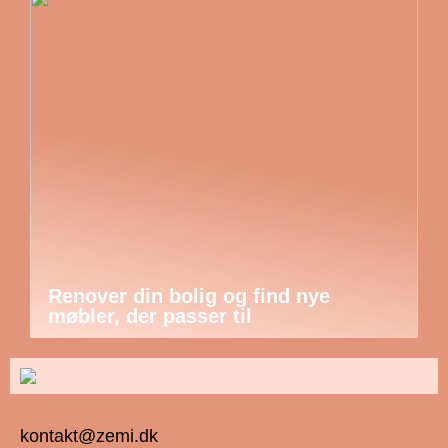
Renover din bolig og find nye
møbler, der passer til
kontakt@zemi.dk