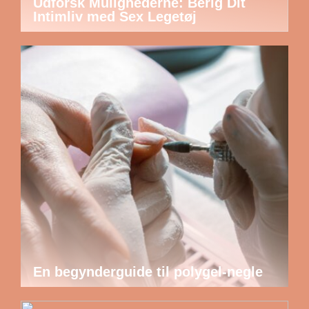
Udforsk Mulighederne: Berig Dit
Intimliv med Sex Legetøj
En begynderguide til polygel-negle