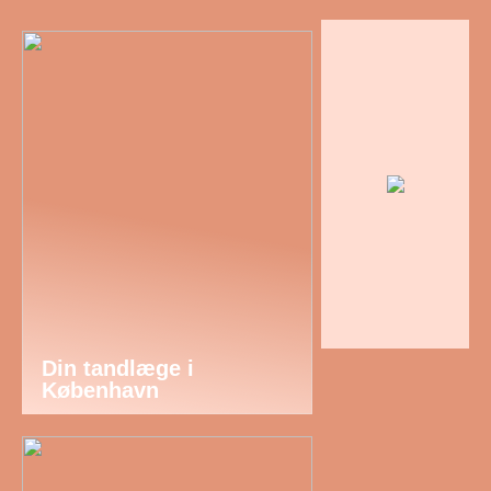
Din tandlæge i
København