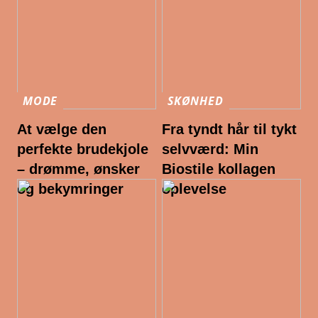
MODE
SKØNHED
At vælge den
Fra tyndt hår til tykt
perfekte brudekjole
selvværd: Min
– drømme, ønsker
Biostile kollagen
og bekymringer
oplevelse